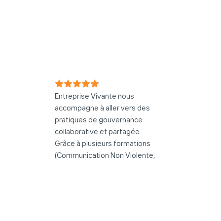
Ce que l'on dit de nous
Florentine Chézière
F
L
Il y a un an
Entreprise Vivante nous
Je vien
accompagne à aller vers des
formatio
pratiques de gouvernance
Collect
collaborative et partagée.
partag
Grâce à plusieurs formations
Ce fut 
(Communication Non Violente,
incroya
Dynamiques relationnelles,
guidée 
Intrapreunariat, et d'autres ...)
profess
ainsi que des nouvelles
à l'ent
pratiques (Groupes de Pairs,
Grâce à
Décision par consentement, le
acquis 